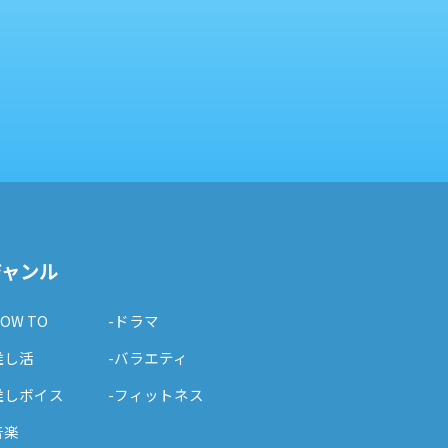
ジャンル
HOW TO
-ドラマ
推し活
-バラエティ
推しボイス
-フィットネス
音楽