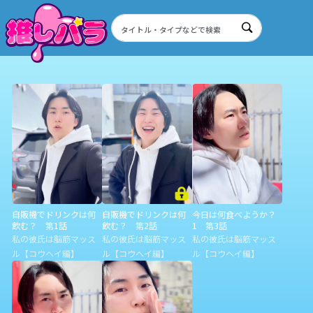
自販機でドリンクは何
自販機でドリンクは何
今日は何食べようか？
飲む？ 第1話
飲む？ 第2話
1 第3話
私の彼氏は脳筋マッス
私の彼氏は脳筋マッス
私の彼氏は脳筋マッス
ル【コウヘイ編】
ル【コウヘイ編】
ル【コウヘイ編】