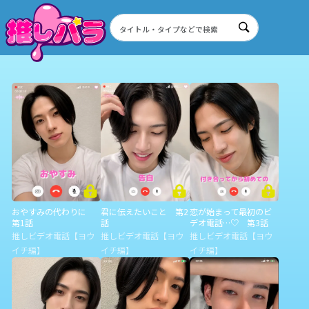
おやすみの代わりに
君に伝えたいこと 第2
恋が始まって最初のビ
第1話
話
デオ電話…♡ 第3話
推しビデオ電話【ヨウ
推しビデオ電話【ヨウ
推しビデオ電話【ヨウ
イチ編】
イチ編】
イチ編】