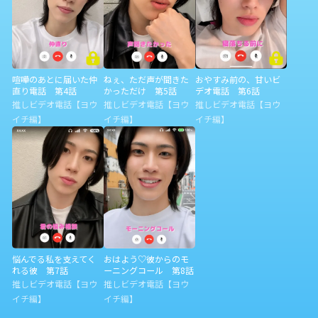
喧嘩のあとに届いた仲
ねぇ、ただ声が聞きた
おやすみ前の、甘いビ
直り電話 第4話
かっただけ 第5話
デオ電話 第6話
推しビデオ電話【ヨウ
推しビデオ電話【ヨウ
推しビデオ電話【ヨウ
イチ編】
イチ編】
イチ編】
悩んでる私を支えてく
おはよう♡彼からのモ
れる彼 第7話
ーニングコール 第8話
推しビデオ電話【ヨウ
推しビデオ電話【ヨウ
イチ編】
イチ編】